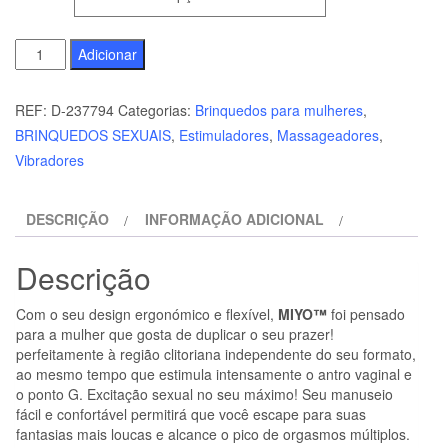
Quantidade
Adicionar
de
SHUNGA
REF:
D-237794
Categorias:
Brinquedos para mulheres
,
-
BRINQUEDOS SEXUAIS
,
Estimuladores
,
Massageadores
,
MASSAJADOR
Vibradores
ÍNTIMO
MIYO
DESCRIÇÃO
INFORMAÇÃO ADICIONAL
ROSA
Descrição
Com o seu design ergonómico e flexível,
MIYO™
foi pensado
para a mulher que gosta de duplicar o seu prazer!
perfeitamente à região clitoriana independente do seu formato,
ao mesmo tempo que estimula intensamente o antro vaginal e
o ponto G. Excitação sexual no seu máximo! Seu manuseio
fácil e confortável permitirá que você escape para suas
fantasias mais loucas e alcance o pico de orgasmos múltiplos.