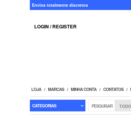
Skip
Envios totalmente discretos
to
the
content
LOGIN / REGISTER
LOJA
MARCAS
MINHA CONTA
CONTATOS
CATEGORIAS
PESQUISAR