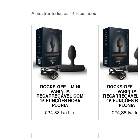
Ordenado
A mostrar todos os 14 resultados
por
popularidade
ROCKS-OFF – MINI
ROCKS-OFF – 
VARINHA
VARINHA
RECARREGÁVEL COM
RECARREGÁVE
16 FUNÇÕES ROSA
16 FUNÇÕES 
PEÔNIA
PEÔNIA
€
24,38
€
24,38
Iva Inc.
Iva I
This
This
product
produ
has
has