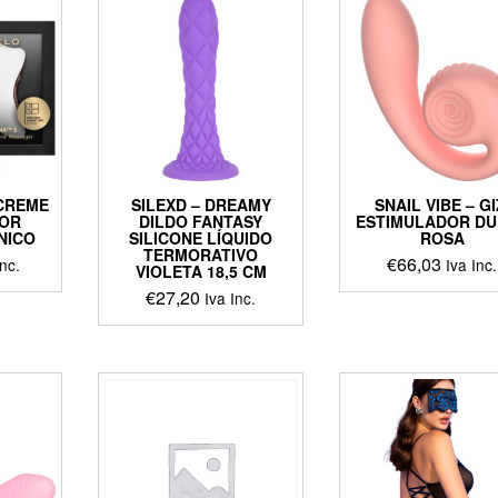
le
multiple
multiple
ts.
variants.
variants
The
The
ns
options
options
may
may
be
be
en
chosen
chosen
on
on
the
the
 CREME
SILEXD – DREAMY
SNAIL VIBE – GI
ct
product
product
OR
DILDO FANTASY
ESTIMULADOR D
page
page
NICO
SILICONE LÍQUIDO
ROSA
TERMORATIVO
€
66,03
Inc.
Iva Inc.
VIOLETA 18,5 CM
€
27,20
This
Iva Inc.
ct
product
This
has
product
le
multiple
has
ts.
variants
multiple
The
variants.
ns
options
The
may
options
be
may
en
chosen