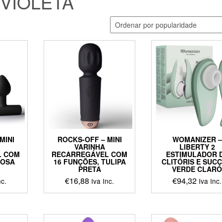
VIOLETA
MINI
ROCKS-OFF – MINI
WOMANIZER –
VARINHA
LIBERTY 2
L COM
RECARREGÁVEL COM
ESTIMULADOR 
ROSA
16 FUNÇÕES, TULIPA
CLITÓRIS E SUC
PRETA
VERDE CLAR
€
16,88
€
94,32
nc.
Iva Inc.
Iva Inc.
This
This
ct
product
product
has
has