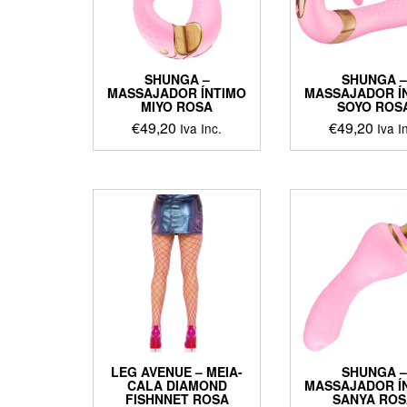
chosen
on
on
the
the
produ
product
page
SHUNGA –
SHUNGA –
page
MASSAJADOR ÍNTIMO
MASSAJADOR Í
MIYO ROSA
SOYO ROS
€
49,20
€
49,20
Iva Inc.
Iva I
This
This
product
produ
has
has
multiple
multip
variants.
varian
The
The
options
optio
may
may
be
be
chosen
chos
on
on
the
the
LEG AVENUE – MEIA-
SHUNGA –
product
produ
CALA DIAMOND
MASSAJADOR Í
page
page
FISHNNET ROSA
SANYA RO