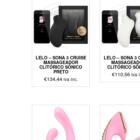
multiple
multip
variants.
varian
The
The
options
optio
may
may
be
be
chosen
chos
on
on
the
the
LELO – SONA 3 CRUISE
LELO – SONA 3
product
produ
MASSAGEADOR
MASSAGEAD
page
page
CLITÓRICO SÔNICO
CLITÓRICO SÔ
PRETO
€
110,56
Iva 
€
134,44
Iva Inc.
This
This
produ
product
has
has
multip
multiple
varian
variants.
The
The
optio
options
may
may
be
be
chos