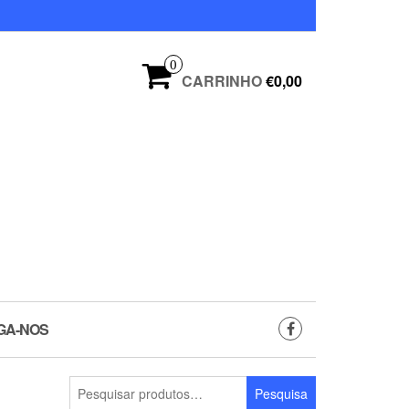
0
CARRINHO
€0,00
GA-NOS
Pesquisar
Pesquisa
por: