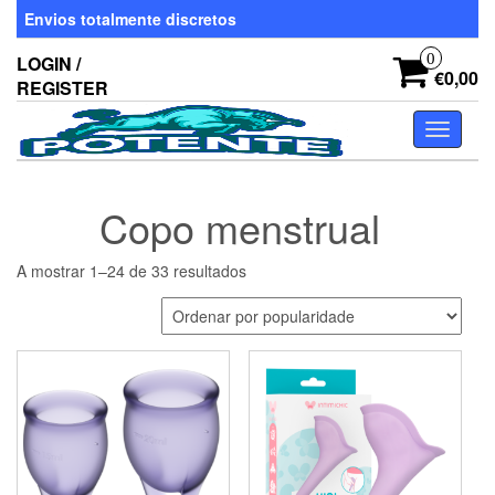
Skip
Envios totalmente discretos
to
the
0
LOGIN /
content
€0,00
REGISTER
Toggle
navigati
Copo menstrual
Ordenado
A mostrar 1–24 de 33 resultados
por
popularidade