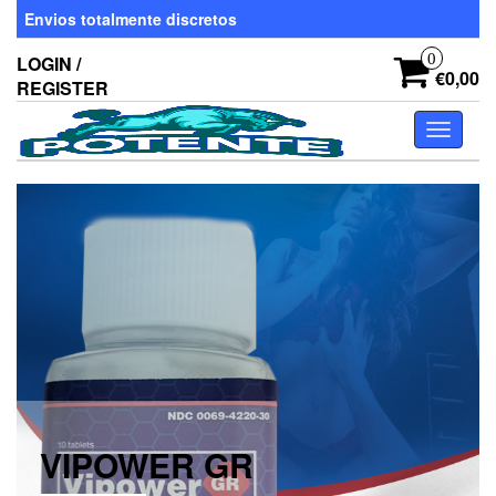
Skip
Envios totalmente discretos
to
the
0
LOGIN /
content
€0,00
REGISTER
Toggle
navigati
VIPOWER GR