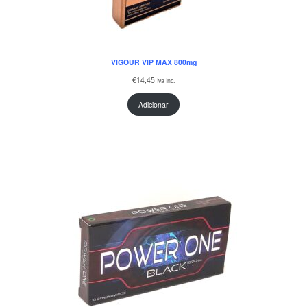
VIGOUR VIP MAX 800mg
€
14,45
Iva Inc.
Adicionar