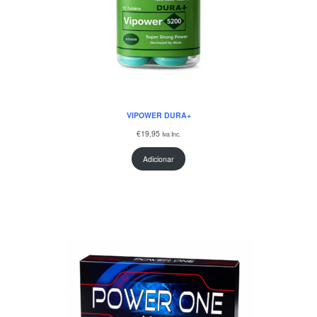
VIPOWER DURA+
€
19,95
Iva Inc.
Adicionar