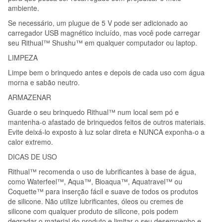
ambiente.
Se necessário, um plugue de 5 V pode ser adicionado ao
carregador USB magnético incluído, mas você pode carregar
seu Rithual™ Shushu™ em qualquer computador ou laptop.
LIMPEZA
Limpe bem o brinquedo antes e depois de cada uso com água
morna e sabão neutro.
ARMAZENAR
Guarde o seu brinquedo Rithual™ num local sem pó e
mantenha-o afastado de brinquedos feitos de outros materiais.
Evite deixá-lo exposto à luz solar direta e NUNCA exponha-o a
calor extremo.
DICAS DE USO
Rithual™ recomenda o uso de lubrificantes à base de água,
como Waterfeel™, Aqua™, Bioaqua™, Aquatravel™ ou
Coquette™ para inserção fácil e suave de todos os produtos
de silicone. Não utilize lubrificantes, óleos ou cremes de
silicone com qualquer produto de silicone, pois podem
degradar o material do produto e limitar o seu desempenho e