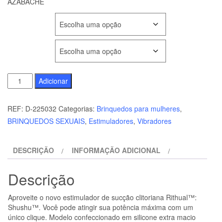
AZABACHE
COR
TAMANHO
Quantidade
Adicionar
de
RITHUAL
REF:
D-225032
Categorias:
Brinquedos para mulheres
,
-
BRINQUEDOS SEXUAIS
,
Estimuladores
,
Vibradores
SHUSHU
2.O
DESCRIÇÃO
INFORMAÇÃO ADICIONAL
NOVA
GERAO
Descrição
CLITORIAL
AZABACHE
Aproveite o novo estimulador de sucção clitoriana Rithual™:
Shushu™. Você pode atingir sua potência máxima com um
único clique. Modelo confeccionado em silicone extra macio