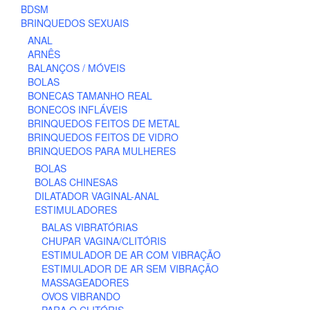
be
BDSM
chosen
BRINQUEDOS SEXUAIS
on
ANAL
the
ARNÊS
product
BALANÇOS / MÓVEIS
page
BOLAS
BONECAS TAMANHO REAL
BONECOS INFLÁVEIS
BRINQUEDOS FEITOS DE METAL
BRINQUEDOS FEITOS DE VIDRO
BRINQUEDOS PARA MULHERES
BOLAS
BOLAS CHINESAS
DILATADOR VAGINAL-ANAL
ESTIMULADORES
BALAS VIBRATÓRIAS
CHUPAR VAGINA/CLITÓRIS
ESTIMULADOR DE AR COM VIBRAÇÃO
ESTIMULADOR DE AR SEM VIBRAÇÃO
MASSAGEADORES
OVOS VIBRANDO
PARA O CLITÓRIS