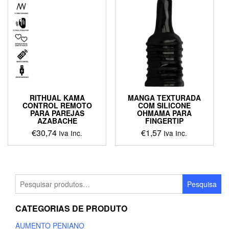
RITHUAL KAMA
MANGA TEXTURADA
CONTROL REMOTO
COM SILICONE
PARA PAREJAS
OHMAMA PARA
AZABACHE
FINGERTIP
€
30,74
€
1,57
Iva Inc.
Iva Inc.
This
product
has
multiple
Pesquisar
Pesquisa
variants.
por:
The
CATEGORIAS DE PRODUTO
options
may
AUMENTO PENIANO