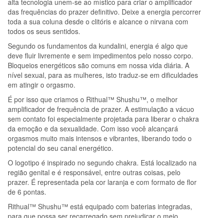
alta tecnologia unem-se ao místico para criar o amplificador
das frequências do prazer definitivo. Deixe a energia percorrer
toda a sua coluna desde o clitóris e alcance o nirvana com
todos os seus sentidos.
Segundo os fundamentos da kundalini, energia é algo que
deve fluir livremente e sem impedimentos pelo nosso corpo.
Bloqueios energéticos são comuns em nossa vida diária. A
nível sexual, para as mulheres, isto traduz-se em dificuldades
em atingir o orgasmo.
É por isso que criamos o Rithual™ Shushu™, o melhor
amplificador de frequência de prazer. A estimulação a vácuo
sem contato foi especialmente projetada para liberar o chakra
da emoção e da sexualidade. Com isso você alcançará
orgasmos muito mais intensos e vibrantes, liberando todo o
potencial do seu canal energético.
O logotipo é inspirado no segundo chakra. Está localizado na
região genital e é responsável, entre outras coisas, pelo
prazer. É representada pela cor laranja e com formato de flor
de 6 pontas.
Rithual™ Shushu™ está equipado com baterias integradas,
para que possa ser recarregado sem prejudicar o meio