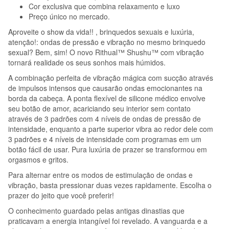
Cor exclusiva que combina relaxamento e luxo
Preço único no mercado.
Aproveite o show da vida!! , brinquedos sexuais e luxúria,
atenção!: ondas de pressão e vibração no mesmo brinquedo
sexual? Bem, sim! O novo Rithual™ Shushu™ com vibração
tornará realidade os seus sonhos mais húmidos.
A combinação perfeita de vibração mágica com sucção através
de impulsos intensos que causarão ondas emocionantes na
borda da cabeça. A ponta flexível de silicone médico envolve
seu botão de amor, acariciando seu interior sem contato
através de 3 padrões com 4 níveis de ondas de pressão de
intensidade, enquanto a parte superior vibra ao redor dele com
3 padrões e 4 níveis de intensidade com programas em um
botão fácil de usar. Pura luxúria de prazer se transformou em
orgasmos e gritos.
Para alternar entre os modos de estimulação de ondas e
vibração, basta pressionar duas vezes rapidamente. Escolha o
prazer do jeito que você preferir!
O conhecimento guardado pelas antigas dinastias que
praticavam a energia intangível foi revelado. A vanguarda e a