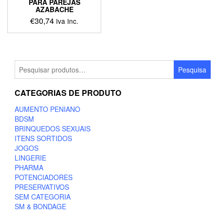
PARA PAREJAS
AZABACHE
€
30,74
Iva Inc.
This
product
has
multiple
Pesquisar
Pesquisa
variants.
por:
The
CATEGORIAS DE PRODUTO
options
may
AUMENTO PENIANO
be
BDSM
chosen
BRINQUEDOS SEXUAIS
on
ITENS SORTIDOS
the
JOGOS
product
LINGERIE
page
PHARMA
POTENCIADORES
PRESERVATIVOS
SEM CATEGORIA
SM & BONDAGE