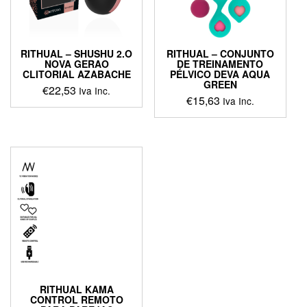
RITHUAL – SHUSHU 2.O
RITHUAL – CONJUNTO
NOVA GERAO
DE TREINAMENTO
CLITORIAL AZABACHE
PÉLVICO DEVA AQUA
GREEN
€
22,53
Iva Inc.
€
15,63
Iva Inc.
This
This
product
product
has
has
multiple
multiple
variants.
variants.
The
The
options
options
may
may
be
be
chosen
chosen
on
on
the
the
product
product
page
RITHUAL KAMA
page
CONTROL REMOTO