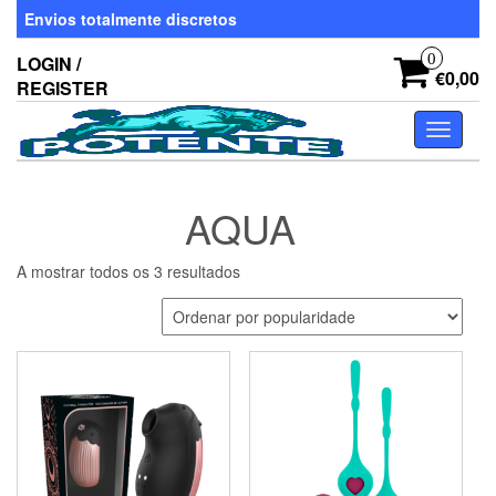
Skip
Envios totalmente discretos
to
the
0
LOGIN /
content
€0,00
REGISTER
Toggle
navigati
AQUA
Ordenado
A mostrar todos os 3 resultados
por
popularidade