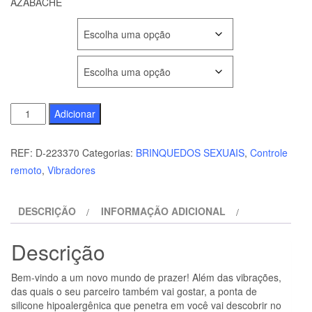
AZABACHE
COR
TAMANHO
Quantidade
Adicionar
de
RITHUAL
REF:
D-223370
Categorias:
BRINQUEDOS SEXUAIS
,
Controle
KAMA
remoto
,
Vibradores
CONTROL
REMOTO
DESCRIÇÃO
INFORMAÇÃO ADICIONAL
PARA
PAREJAS
Descrição
AZABACHE
Bem-vindo a um novo mundo de prazer! Além das vibrações,
das quais o seu parceiro também vai gostar, a ponta de
silicone hipoalergênica que penetra em você vai descobrir no