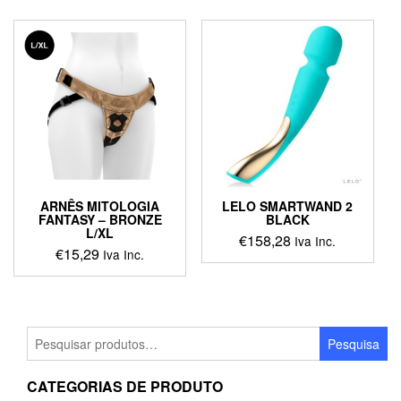
ARNÊS MITOLOGIA
LELO SMARTWAND 2
FANTASY – BRONZE
BLACK
L/XL
€
158,28
Iva Inc.
€
15,29
Iva Inc.
This
product
has
multiple
Pesquisar
variants.
Pesquisa
por:
The
options
CATEGORIAS DE PRODUTO
may