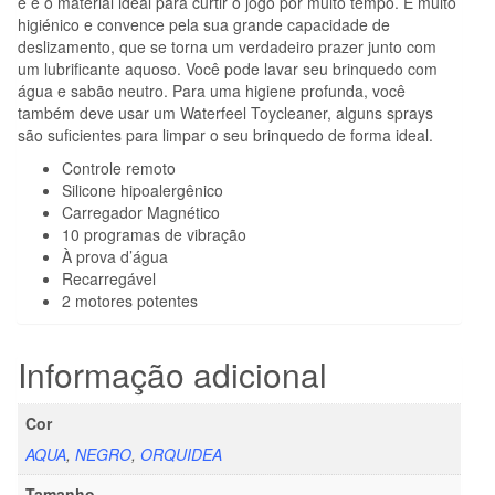
e é o material ideal para curtir o jogo por muito tempo. É muito
higiénico e convence pela sua grande capacidade de
deslizamento, que se torna um verdadeiro prazer junto com
um lubrificante aquoso. Você pode lavar seu brinquedo com
água e sabão neutro. Para uma higiene profunda, você
também deve usar um Waterfeel Toycleaner, alguns sprays
são suficientes para limpar o seu brinquedo de forma ideal.
Controle remoto
Silicone hipoalergênico
Carregador Magnético
10 programas de vibração
À prova d’água
Recarregável
2 motores potentes
Informação adicional
Cor
AQUA
,
NEGRO
,
ORQUIDEA
Tamanho