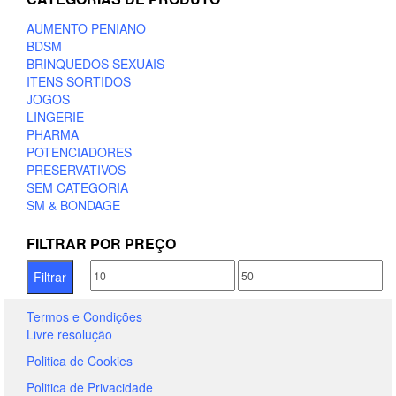
may
AUMENTO PENIANO
be
BDSM
chosen
BRINQUEDOS SEXUAIS
on
ITENS SORTIDOS
the
JOGOS
product
LINGERIE
page
PHARMA
POTENCIADORES
PRESERVATIVOS
SEM CATEGORIA
SM & BONDAGE
FILTRAR POR PREÇO
Preço
Preço
Filtrar
mínimo
máximo
Termos e Condições
Livre resolução
Politica de Cookies
Politica de Privacidade