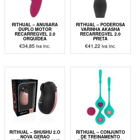
RITHUAL – ANUSARA
RITHUAL – PODEROSA
DUPLO MOTOR
VARINHA AKASHA
RECARREGVEL 2.0
RECARREGVEL 2.0
ORQUÍDEA
PRETA
€
34,85
€
41,22
Iva Inc.
Iva Inc.
This
product
has
multiple
variants.
The
options
may
be
chosen
on
the
product
RITHUAL – SHUSHU 2.O
RITHUAL – CONJUNTO
page
NOVA GERAO
DE TREINAMENTO