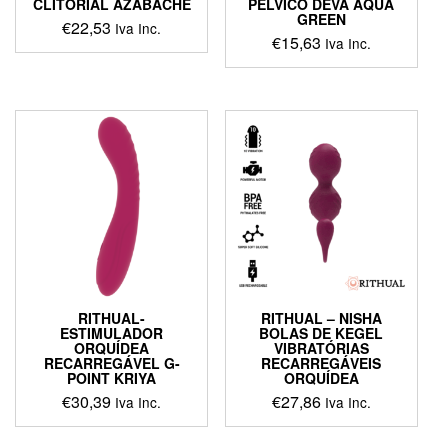
CLITORIAL AZABACHE
PÉLVICO DEVA AQUA
GREEN
€
22,53
Iva Inc.
€
15,63
Iva Inc.
This
This
product
product
has
has
multiple
multiple
variants.
variants.
The
The
options
options
may
may
be
be
chosen
chosen
on
on
the
the
product
product
page
RITHUAL-
RITHUAL – NISHA
page
ESTIMULADOR
BOLAS DE KEGEL
ORQUÍDEA
VIBRATÓRIAS
RECARREGÁVEL G-
RECARREGÁVEIS
POINT KRIYA
ORQUÍDEA
€
30,39
€
27,86
Iva Inc.
Iva Inc.
This
This