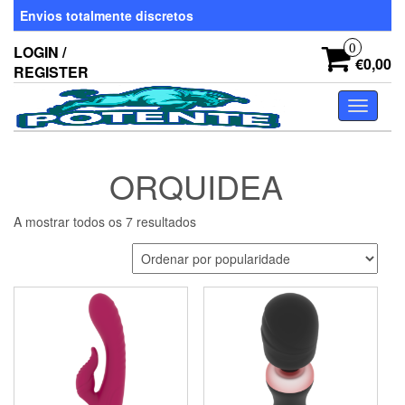
Skip
Envios totalmente discretos
to
the
0
LOGIN /
content
€0,00
REGISTER
Toggle
navigati
ORQUIDEA
Ordenado
A mostrar todos os 7 resultados
por
popularidade