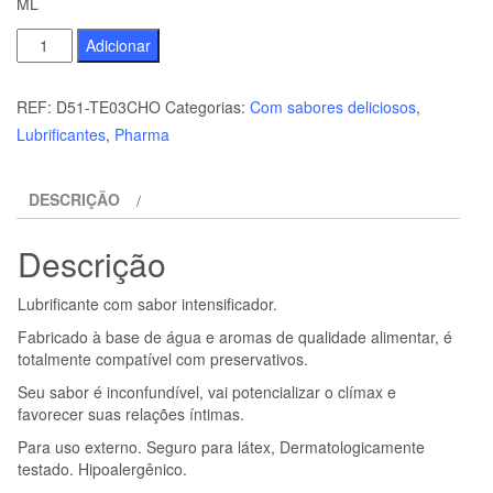
ML
Quantidade
Adicionar
de
TENTACION
REF:
D51-TE03CHO
Categorias:
Com sabores deliciosos
,
-
Lubrificantes
,
Pharma
LUBRIFICANTE
COM
DESCRIÇÃO
SABOR
CHOCOLATE
Descrição
75
ML
Lubrificante com sabor intensificador.
Fabricado à base de água e aromas de qualidade alimentar, é
totalmente compatível com preservativos.
Seu sabor é inconfundível, vai potencializar o clímax e
favorecer suas relações íntimas.
Para uso externo. Seguro para látex, Dermatologicamente
testado. Hipoalergênico.