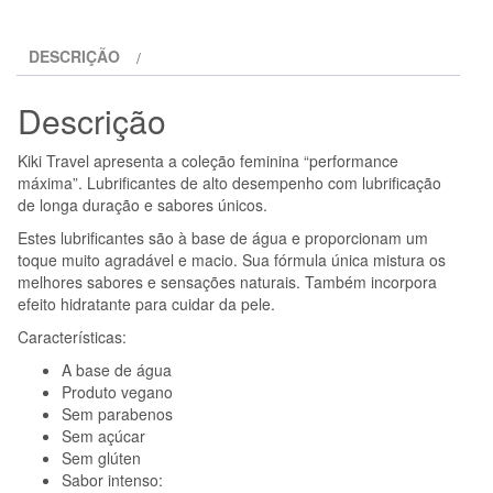
CONFORT
LUBRIFICANTE
DESCRIÇÃO
NATURAL
50
Descrição
ML
Kiki Travel apresenta a coleção feminina “performance
máxima”. Lubrificantes de alto desempenho com lubrificação
de longa duração e sabores únicos.
Estes lubrificantes são à base de água e proporcionam um
toque muito agradável e macio. Sua fórmula única mistura os
melhores sabores e sensações naturais. Também incorpora
efeito hidratante para cuidar da pele.
Características:
A base de água
Produto vegano
Sem parabenos
Sem açúcar
Sem glúten
Sabor intenso: