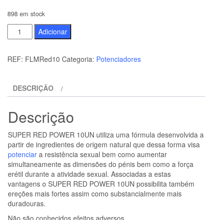
898 em stock
Quantidade
Adicionar
de
SUPER
REF:
FLMRed10
Categoria:
Potenciadores
RED
POWER
DESCRIÇÃO
10UN
Descrição
SUPER RED POWER 10UN utiliza uma fórmula desenvolvida a
partir de ingredientes de origem natural que dessa forma visa
potenciar
a resistência sexual bem como aumentar
simultaneamente as dimensões do pénis bem como a força
erétil durante a atividade sexual. Associadas a estas
vantagens o SUPER RED POWER 10UN possibilita também
ereções mais fortes assim como substancialmente mais
duradouras.
Não são conhecidos efeitos adversos.