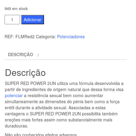
949 em stock
Quantidade
Adicionar
de
SUPER
REF:
FLMRed2
Categoria:
Potenciadores
RED
POWER
DESCRIÇÃO
2UN
Descrição
SUPER RED POWER 2UN utiliza uma fórmula desenvolvida a
partir de ingredientes de origem natural que dessa forma visa
potenciar
a resistência sexual bem como aumentar
simultaneamente as dimensões do pénis bem como a força
erétil durante a atividade sexual. Associadas a estas
vantagens o SUPER RED POWER 2UN possibilita também
ereções mais fortes assim como substancialmente mais
duradouras.
Não são conhecidos efeitos adversos.