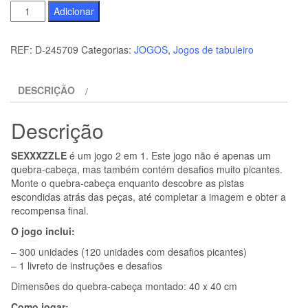
Quantidade
Adicionar
de
SECRET
REF:
D-245709
Categorias:
JOGOS
,
Jogos de tabuleiro
PLAY
-
DESCRIÇÃO
JOGO
DE
Descrição
QUEBRA-
CABEÇA
SEXXXZZLE
é um jogo 2 em 1. Este jogo não é apenas um
"SEXXXZZLE"
quebra-cabeça, mas também contém desafios muito picantes.
Monte o quebra-cabeça enquanto descobre as pistas
escondidas atrás das peças, até completar a imagem e obter a
recompensa final.
O jogo inclui:
– 300 unidades (120 unidades com desafios picantes)
– 1 livreto de instruções e desafios
Dimensões do quebra-cabeça montado: 40 x 40 cm
Como jogar: