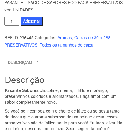
PASANTE – SACO DE SABORES ECO PACK PRESERVATIVOS
288 UNIDADES
Quantidade
Adicionar
de
PASANTE
REF:
D-236445
Categorias:
Aromas
,
Caixas de 30 a 288
,
-
PRESERVATIVOS
,
Todos os tamanhos de caixa
SACO
DE
DESCRIÇÃO
SABORES
ECO
Descrição
PACK
PRESERVATIVOS
Pasante Sabores
chocolate, menta, mirtilo e morango,
288
preservativos coloridos e aromatizados. Faça amor com um
UNIDADES
sabor completamente novo.
Se você se incomoda com o cheiro de látex ou se gosta tanto
de doces que o aroma saboroso de um bolo te excita, esses
preservativos são definitivamente para você! Frutado, divertido
e colorido, descubra como fazer Sexo seguro também é