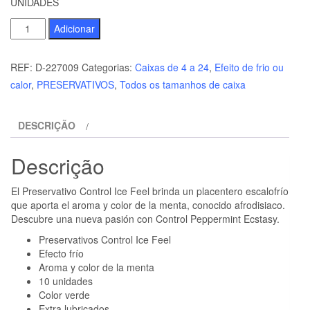
UNIDADES
Quantidade
Adicionar
de
CONTROL
REF:
D-227009
Categorias:
Caixas de 4 a 24
,
Efeito de frio ou
ICE
calor
,
PRESERVATIVOS
,
Todos os tamanhos de caixa
FEEL
PRESERVATIVOS
DESCRIÇÃO
EFECTO
FRIO
Descrição
10
UNIDADES
El Preservativo Control Ice Feel brinda un placentero escalofrío
que aporta el aroma y color de la menta, conocido afrodisiaco.
Descubre una nueva pasión con Control Peppermint Ecstasy.
Preservativos Control Ice Feel
Efecto frío
Aroma y color de la menta
10 unidades
Color verde
Extra lubricados