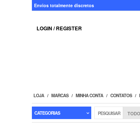
Skip
Envios totalmente discretos
to
the
content
LOGIN / REGISTER
LOJA
MARCAS
MINHA CONTA
CONTATOS
CATEGORIAS
PESQUISAR