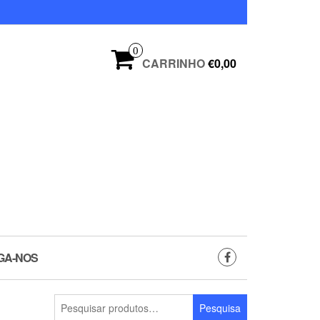
0
CARRINHO
€0,00
GA-NOS
Pesquisar
Pesquisa
por: