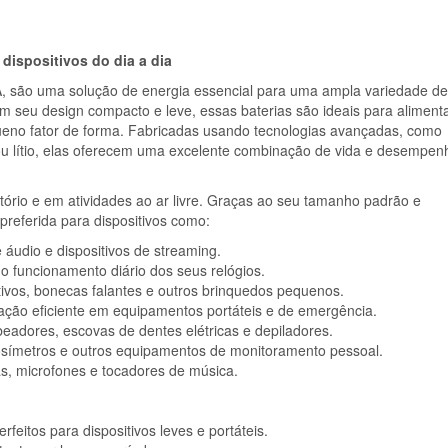
dispositivos do dia a dia
A, são uma solução de energia essencial para uma ampla variedade de
om seu design compacto e leve, essas baterias são ideais para aliment
ueno fator de forma. Fabricadas usando tecnologias avançadas, como
) ou lítio, elas oferecem uma excelente combinação de vida e desempen
ório e em atividades ao ar livre. Graças ao seu tamanho padrão e
 preferida para dispositivos como:
 áudio e dispositivos de streaming.
o funcionamento diário dos seus relógios.
ativos, bonecas falantes e outros brinquedos pequenos.
ação eficiente em equipamentos portáteis e de emergência.
adores, escovas de dentes elétricas e depiladores.
icosímetros e outros equipamentos de monitoramento pessoal.
as, microfones e tocadores de música.
feitos para dispositivos leves e portáteis.