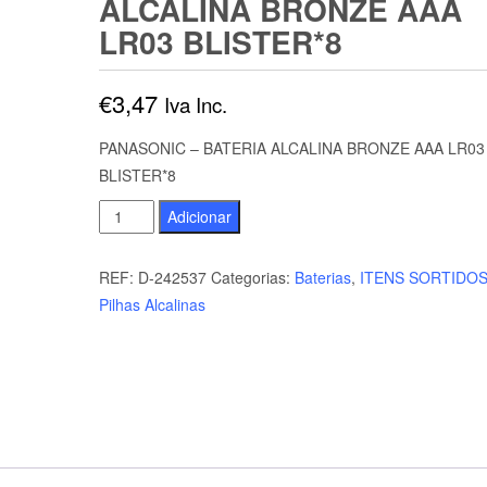
ALCALINA BRONZE AAA
LR03 BLISTER*8
€
3,47
Iva Inc.
PANASONIC – BATERIA ALCALINA BRONZE AAA LR03
BLISTER*8
Quantidade
Adicionar
de
PANASONIC
REF:
D-242537
Categorias:
Baterias
,
ITENS SORTIDO
-
Pilhas Alcalinas
BATERIA
ALCALINA
BRONZE
AAA
LR03
BLISTER*8