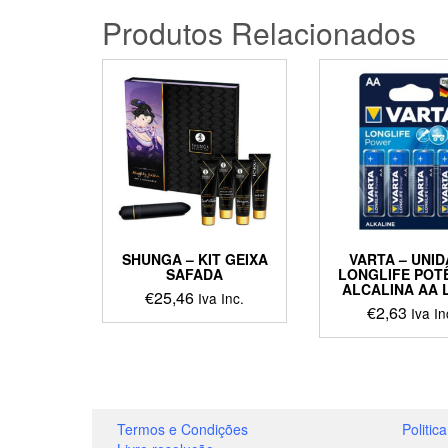
Produtos Relacionados
SHUNGA – KIT GEIXA
VARTA – UNI
SAFADA
LONGLIFE POT
ALCALINA AA 
€
25,46
Iva Inc.
€
2,63
Iva In
This
produ
has
multip
varian
Termos e Condições
Politic
The