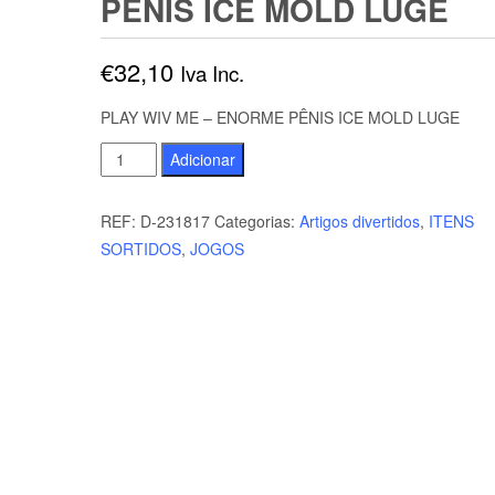
PÊNIS ICE MOLD LUGE
€
32,10
Iva Inc.
PLAY WIV ME – ENORME PÊNIS ICE MOLD LUGE
Quantidade
Adicionar
de
PLAY
REF:
D-231817
Categorias:
Artigos divertidos
,
ITENS
WIV
SORTIDOS
,
JOGOS
ME
-
ENORME
PÊNIS
ICE
MOLD
LUGE