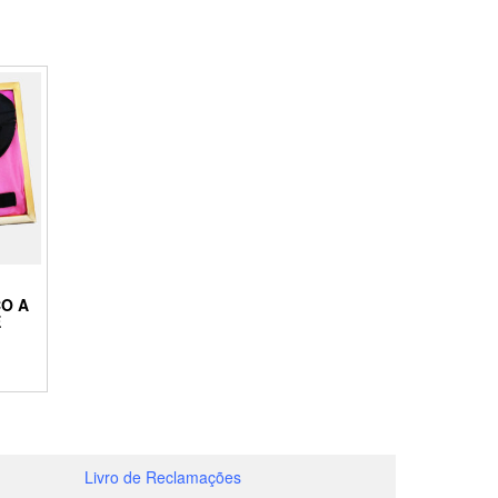
CO A
É
Livro de Reclamações