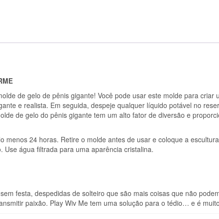
ORME
molde de gelo de pênis gigante! Você pode usar este molde para criar
ante e realista. Em seguida, despeje qualquer líquido potável no reser
olde de gelo do pênis gigante tem um alto fator de diversão e proporc
o menos 24 horas. Retire o molde antes de usar e coloque a escultur
 Use água filtrada para uma aparência cristalina.
 sem festa, despedidas de solteiro que são mais coisas que não pode
ransmitir paixão. Play Wiv Me tem uma solução para o tédio… e é muito