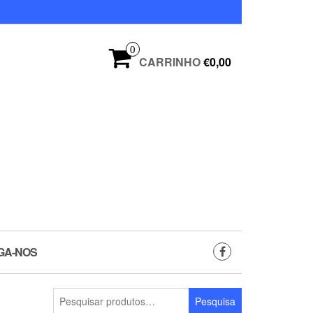
0
CARRINHO
€0,00
GA-NOS
Pesquisar
Pesquisa
por: