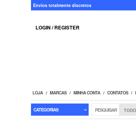
Skip
Envios totalmente discretos
to
the
content
LOGIN / REGISTER
LOJA
MARCAS
MINHA CONTA
CONTATOS
CATEGORIAS
PESQUISAR