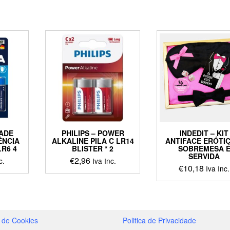
DADE
PHILIPS – POWER
INDEDIT – KIT
ÊNCIA
ALKALINE PILA C LR14
ANTIFACE ERÓTI
LR6 4
BLISTER * 2
SOBREMESA 
SERVIDA
€
2,96
c.
Iva Inc.
€
10,18
Iva Inc.
ct
le
ts.
a de Cookies
Politica de Privacidade