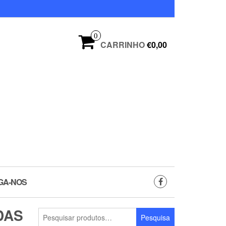
0
CARRINHO
€0,00
GA-NOS
DAS
Pesquisar
Pesquisa
por: