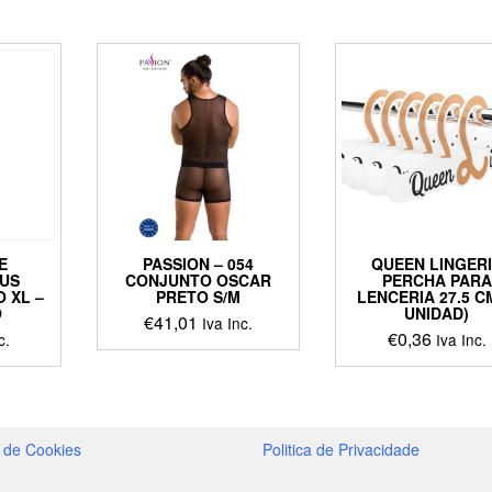
E
PASSION – 054
QUEEN LINGER
US
CONJUNTO OSCAR
PERCHA PARA
 XL –
PRETO S/M
LENCERIA 27.5 CM
O
UNIDAD)
€
41,01
Iva Inc.
€
0,36
c.
Iva Inc.
This
product
ct
has
multiple
le
variants.
a de Cookies
Politica de Privacidade
ts.
The
options