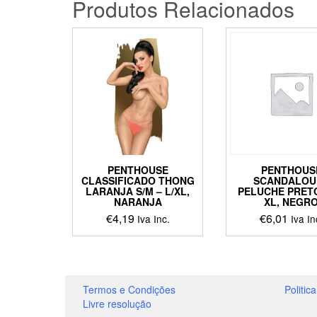
Produtos Relacionados
PENTHOUSE
PENTHOUS
CLASSIFICADO THONG
SCANDALOU
LARANJA S/M – L/XL,
PELUCHE PRETO
NARANJA
XL, NEGR
€
4,19
€
6,01
Iva Inc.
Iva In
This
This
product
produ
has
has
multiple
multip
Termos e Condições
Politic
variants.
varian
Livre resolução
The
The