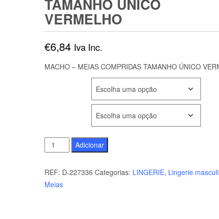
TAMANHO ÚNICO
VERMELHO
€
6,84
Iva Inc.
MACHO – MEIAS COMPRIDAS TAMANHO ÚNICO VE
COR
TAMANHO
Quantidade
Adicionar
de
MACHO
REF:
D-227336
Categorias:
LINGERIE
,
Lingerie mascul
-
Meias
MEIAS
COMPRIDAS
TAMANHO