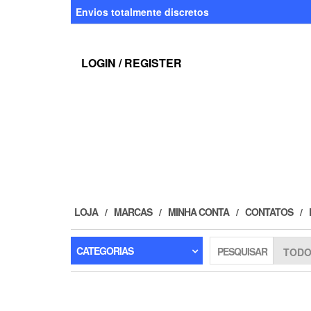
Skip
Envios totalmente discretos
to
the
content
LOGIN / REGISTER
LOJA
MARCAS
MINHA CONTA
CONTATOS
CATEGORIAS
PESQUISAR