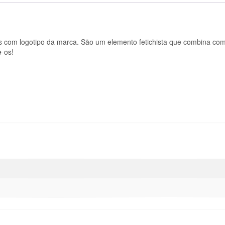
ÚNICO
VERMELHO
eis com logotipo da marca. São um elemento fetichista que combina co
e-os!