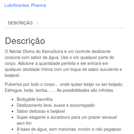
-
Lubrificantes
,
Pharma
NÉCTARES
DIVINOS
DESCRIÇÃO
BAUNILHA
LUBRIFICANTE
Descrição
150
ML
O Néctar Divino do KamaSutra é um controle deslizante
corporal com sabor de água. Use-o em qualquer parte do
corpo. Adicione a quantidade perfeita e ele entrará em
qualquer atividade íntima com um toque de sabor suculento e
beijável.
Pulverize por todo o corpo… onde quiser beijar ou ser beijado.
Esfregue, beije, lamba…… As possibilidades são infinitas.
Bodyglide baunilha
Deslizamento leve, suave e escorregadio
Sabor delicioso e beijável
Super elegante e duradouro para um prazer sensual
sem fim
À base de água, sem manchas, incolor e não pegajoso