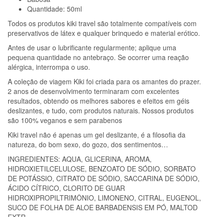
Quantidade: 50ml
Todos os produtos kiki travel são totalmente compatíveis com
preservativos de látex e qualquer brinquedo e material erótico.
Antes de usar o lubrificante regularmente; aplique uma
pequena quantidade no antebraço. Se ocorrer uma reação
alérgica, interrompa o uso.
A coleção de viagem Kiki foi criada para os amantes do prazer.
2 anos de desenvolvimento terminaram com excelentes
resultados, obtendo os melhores sabores e efeitos em géis
deslizantes, e tudo, com produtos naturais. Nossos produtos
são 100% veganos e sem parabenos
Kiki travel não é apenas um gel deslizante, é a filosofia da
natureza, do bom sexo, do gozo, dos sentimentos…
INGREDIENTES: AQUA, GLICERINA, AROMA,
HIDROXIETILCELULOSE, BENZOATO DE SÓDIO, SORBATO
DE POTÁSSIO, CITRATO DE SÓDIO, SACCARINA DE SÓDIO,
ÁCIDO CÍTRICO, CLORITO DE GUAR
HIDROXIPROPILTRIMÔNIO, LIMONENO, CITRAL, EUGENOL,
SUCO DE FOLHA DE ALOE BARBADENSIS EM PÓ, MALTOD
EXTR.