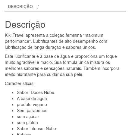
NUBE
DESCRIÇÃO
DOCES
50
Descrição
ML
Kiki Travel apresenta a coleção feminina "maximum
performance". Lubrificantes de alto desempenho com
lubrificação de longa duração e sabores únicos.
Este lubrificante é à base de água e proporciona um toque
muito agradável e macio. Sua fórmula única mistura os
melhores sabores e sensações naturais. Também incorpora
efeito hidratante para cuidar da sua pele.
Características:
Sabor: Doces Nube.
A base de água
produto vegano
Sem parabenos
sem açúcar
sem glúten
Sabor intenso: Nube
Babosa