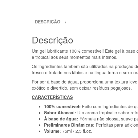
DESCRIÇÃO
Descrição
Um gel lubrificante 100% comestível! Este gel à base 
e tropical aos seus momentos mais íntimos.
Os ingredientes também são utilizados na produção d
fresco e frutado nos lábios e na língua torna o sexo 
Por ser à base de água, proporciona uma textura lev
exótico e divertido, sem deixar resíduos pegajosos.
CARACTERÍSTICAS
100% comestível:
Feito com ingredientes de q
Sabor Abacaxi:
Um aroma tropical e sabor refre
À base de água:
Fórmula não oleosa, suave par
Preliminares Dinâmicas:
Perfeitas para adicio
Volume:
75ml / 2,5 fl.oz.