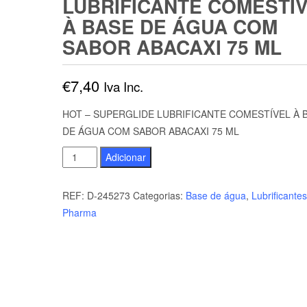
LUBRIFICANTE COMESTÍ
À BASE DE ÁGUA COM
SABOR ABACAXI 75 ML
€
7,40
Iva Inc.
HOT – SUPERGLIDE LUBRIFICANTE COMESTÍVEL À 
DE ÁGUA COM SABOR ABACAXI 75 ML
Quantidade
Adicionar
de
HOT
REF:
D-245273
Categorias:
Base de água
,
Lubrificantes
-
Pharma
SUPERGLIDE
LUBRIFICANTE
COMESTÍVEL
À
BASE