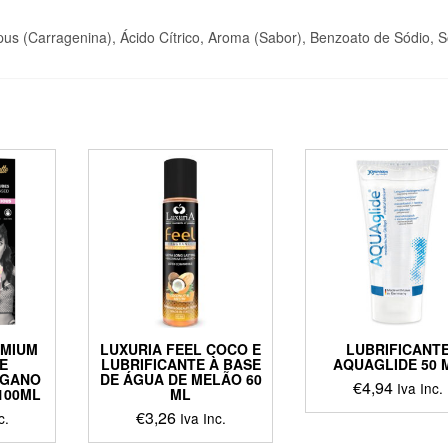
us (Carragenina), Ácido Cítrico, Aroma (Sabor), Benzoato de Sódio, 
EMIUM
LUXURIA FEEL COCO E
LUBRIFICANT
E
LUBRIFICANTE À BASE
AQUAGLIDE 50 
EGANO
DE ÁGUA DE MELÃO 60
€
4,94
Iva Inc.
100ML
ML
€
3,26
c.
Iva Inc.