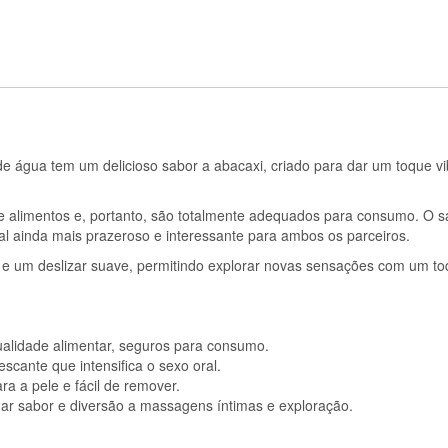
DE
ÁGUA
COM
SABOR
ABACAXI
75
ML
de água tem um delicioso sabor a abacaxi, criado para dar um toque vi
e alimentos e, portanto, são totalmente adequados para consumo. O s
oral ainda mais prazeroso e interessante para ambos os parceiros.
e e um deslizar suave, permitindo explorar novas sensações com um t
ualidade alimentar, seguros para consumo.
scante que intensifica o sexo oral.
a a pele e fácil de remover.
nar sabor e diversão a massagens íntimas e exploração.