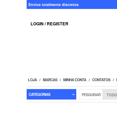
Skip
Envios totalmente discretos
to
the
content
LOGIN / REGISTER
LOJA
MARCAS
MINHA CONTA
CONTATOS
CATEGORIAS
PESQUISAR