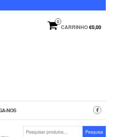
0
CARRINHO
€0,00
GA-NOS
Pesquisar
Pesquisa
por: