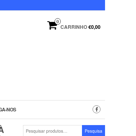
0
CARRINHO
€0,00
GA-NOS
À
Pesquisar
Pesquisa
por: