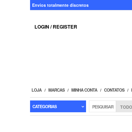
Skip
Envios totalmente discretos
to
the
content
LOGIN / REGISTER
LOJA
MARCAS
MINHA CONTA
CONTATOS
CATEGORIAS
PESQUISAR