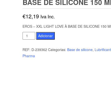
BASE DE SILICONE 150 M
€
12,19
Iva Inc.
EROS – XXL LIGHT LOVE À BASE DE SILICONE 150 M
Quantidade
Adicionar
de
EROS
REF:
D-239362
Categorias:
Base de silicone
,
Lubrifican
-
Pharma
XXL
LIGHT
LOVE
À
BASE
DE
SILICONE
150
ML