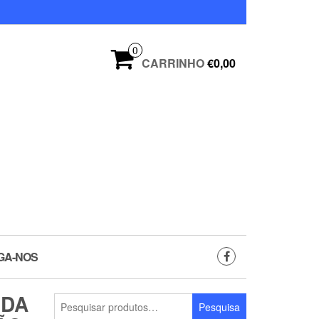
0
CARRINHO
€0,00
GA-NOS
 DA
Pesquisar
Pesquisa
por: