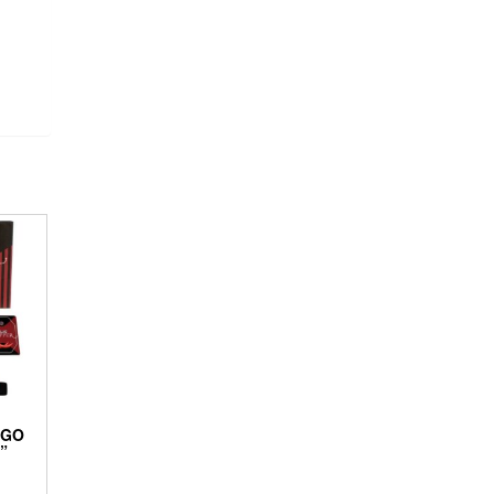
EGO
”