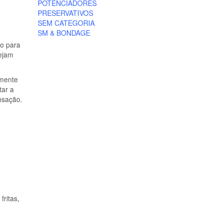
POTENCIADORES
PRESERVATIVOS
SEM CATEGORIA
SM & BONDAGE
co para
sejam
amente
tar a
nsação.
fritas,