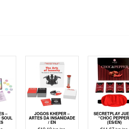
S –
JOGOS KHEPER –
SECRETPLAY JU
D SOUL
ARTES DA INSANIDADE
“CHOC PEPPER
ES
/ EN
(ES/EN)
€
19,10
€
11,67