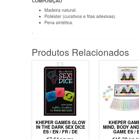
COMPOSIÇÃO
Madeira natural.
Poliéster (curativos e fitas adesivas).
Pena sintética.
.
Produtos Relacionados
KHEPER GAMES GLOW
KHEPER GAME
IN THE DARK SEX DICE
MIND, BODY AN
ES / EN / FR / DE
GAME ES / 
€
7,64
€
15,28