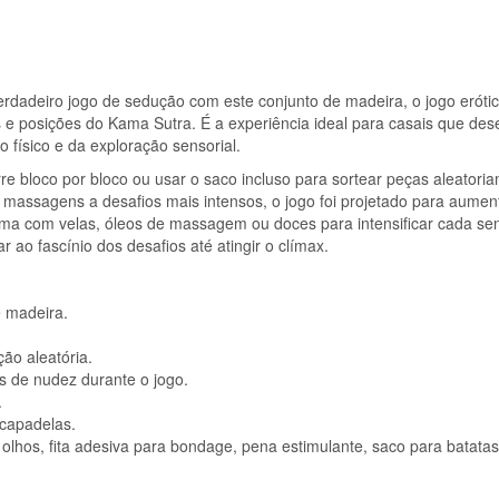
VERSÃO
EM
INGLÊS
rdadeiro jogo de sedução com este conjunto de madeira, o jogo eróti
 e posições do Kama Sutra. É a experiência ideal para casais que de
 físico e da exploração sensorial.
rre bloco por bloco ou usar o saco incluso para sortear peças aleatori
 massagens a desafios mais intensos, o jogo foi projetado para aumen
ma com velas, óleos de massagem ou doces para intensificar cada se
r ao fascínio dos desafios até atingir o clímax.
 madeira.
ção aleatória.
s de nudez durante o jogo.
.
scapadelas.
lhos, fita adesiva para bondage, pena estimulante, saco para batatas 