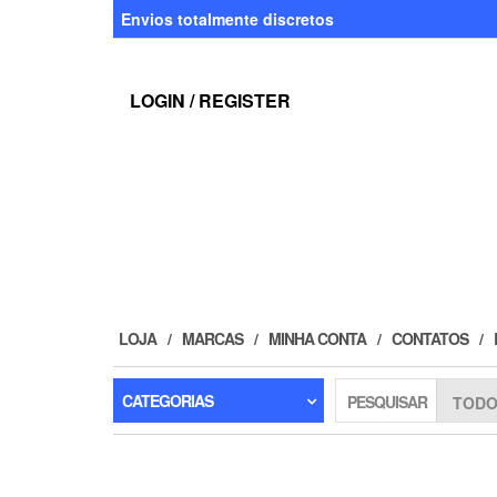
Skip
Envios totalmente discretos
to
the
content
LOGIN / REGISTER
LOJA
MARCAS
MINHA CONTA
CONTATOS
CATEGORIAS
PESQUISAR