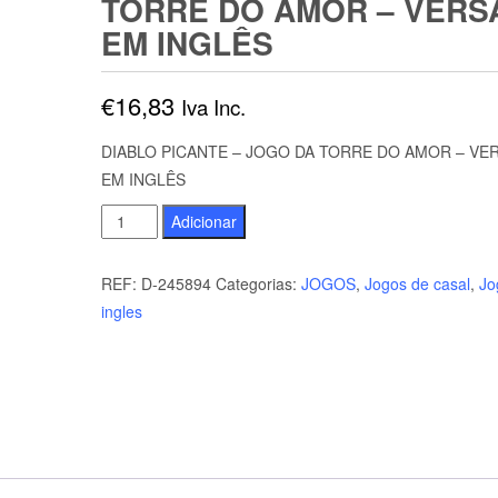
TORRE DO AMOR – VERS
EM INGLÊS
€
16,83
Iva Inc.
DIABLO PICANTE – JOGO DA TORRE DO AMOR – VE
EM INGLÊS
Quantidade
Adicionar
de
DIABLO
REF:
D-245894
Categorias:
JOGOS
,
Jogos de casal
,
Jo
PICANTE
ingles
-
JOGO
DA
TORRE
DO
AMOR
-