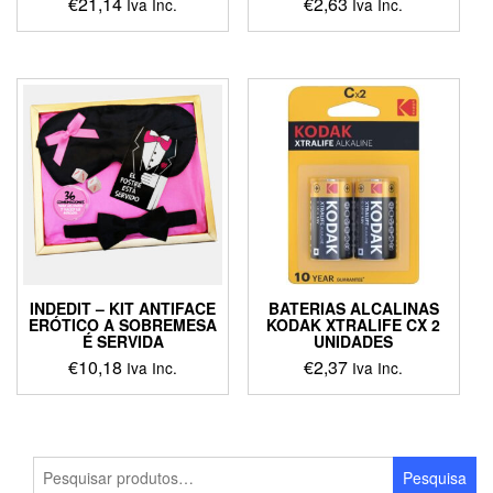
€
21,14
€
2,63
Iva Inc.
Iva Inc.
This
product
has
multiple
variants.
The
options
may
be
chosen
on
the
product
INDEDIT – KIT ANTIFACE
BATERIAS ALCALINAS
page
ERÓTICO A SOBREMESA
KODAK XTRALIFE CX 2
É SERVIDA
UNIDADES
€
10,18
€
2,37
Iva Inc.
Iva Inc.
Pesquisar
Pesquisa
por: