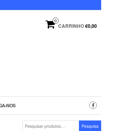
0
CARRINHO
€0,00
GA-NOS
Pesquisar
Pesquisa
por: