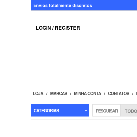
Skip
Envios totalmente discretos
to
the
content
LOGIN / REGISTER
LOJA
MARCAS
MINHA CONTA
CONTATOS
CATEGORIAS
PESQUISAR