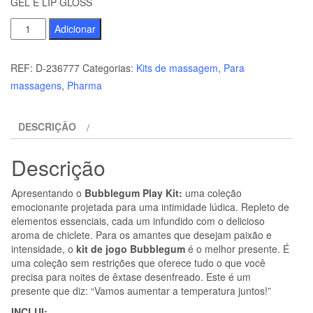
GEL E LIP GLOSS
Quantidade
Adicionar
de
BIJOUX
REF:
D-236777
Categorias:
Kits de massagem
,
Para
-
massagens
,
Pharma
INDISCRETS
KIT
DESCRIÇÃO
BUBBLEGUM
PLAY
Descrição
COM
ÓLEO
Apresentando o
Bubblegum Play Kit:
uma coleção
GEL
emocionante projetada para uma intimidade lúdica. Repleto de
E
elementos essenciais, cada um infundido com o delicioso
aroma de chiclete. Para os amantes que desejam paixão e
LIP
intensidade, o
kit de jogo Bubblegum
é o melhor presente. É
GLOSS
uma coleção sem restrições que oferece tudo o que você
precisa para noites de êxtase desenfreado. Este é um
presente que diz: “Vamos aumentar a temperatura juntos!”
INCLUI: