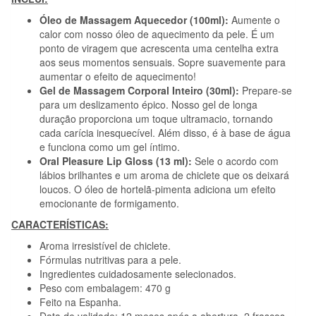
Óleo de Massagem Aquecedor (100ml):
Aumente o
calor com nosso óleo de aquecimento da pele. É um
ponto de viragem que acrescenta uma centelha extra
aos seus momentos sensuais. Sopre suavemente para
aumentar o efeito de aquecimento!
Gel de Massagem Corporal Inteiro (30ml):
Prepare-se
para um deslizamento épico. Nosso gel de longa
duração proporciona um toque ultramacio, tornando
cada carícia inesquecível. Além disso, é à base de água
e funciona como um gel íntimo.
Oral Pleasure Lip Gloss (13 ml):
Sele o acordo com
lábios brilhantes e um aroma de chiclete que os deixará
loucos. O óleo de hortelã-pimenta adiciona um efeito
emocionante de formigamento.
CARACTERÍSTICAS:
Aroma irresistível de chiclete.
Fórmulas nutritivas para a pele.
Ingredientes cuidadosamente selecionados.
Peso com embalagem: 470 g
Feito na Espanha.
Data de validade: 12 meses após a abertura. 2 frascos