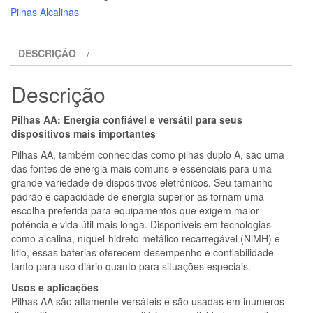
-
Pilhas Alcalinas
BATERIA
ALCALINA
DESCRIÇÃO
DE
LONGA
Descrição
DURAÇÃO
AA
Pilhas AA: Energia confiável e versátil para seus
LR6
dispositivos mais importantes
BLISTER*4
Pilhas AA, também conhecidas como pilhas duplo A, são uma
das fontes de energia mais comuns e essenciais para uma
grande variedade de dispositivos eletrônicos. Seu tamanho
padrão e capacidade de energia superior as tornam uma
escolha preferida para equipamentos que exigem maior
potência e vida útil mais longa. Disponíveis em tecnologias
como alcalina, níquel-hidreto metálico recarregável (NiMH) e
lítio, essas baterias oferecem desempenho e confiabilidade
tanto para uso diário quanto para situações especiais.
Usos e aplicações
Pilhas AA são altamente versáteis e são usadas em inúmeros