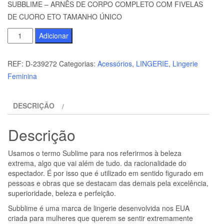
SUBBLIME – ARNÊS DE CORPO COMPLETO COM FIVELAS
DE CUORO ETO TAMANHO ÚNICO
Quantidade
Adicionar
de
SUBBLIME
REF:
D-239272
Categorias:
Acessórios
,
LINGERIE
,
Lingerie
-
Feminina
ARNÊS
DE
DESCRIÇÃO
CORPO
COMPLETO
Descrição
COM
FIVELAS
Usamos o termo Sublime para nos referirmos à beleza
DE
extrema, algo que vai além de tudo. da racionalidade do
CUORO
espectador. É por isso que é utilizado em sentido figurado em
pessoas e obras que se destacam das demais pela excelência,
ETO
superioridade, beleza e perfeição.
TAMANHO
Subblime é uma marca de lingerie desenvolvida nos EUA
ÚNICO
criada para mulheres que querem se sentir extremamente