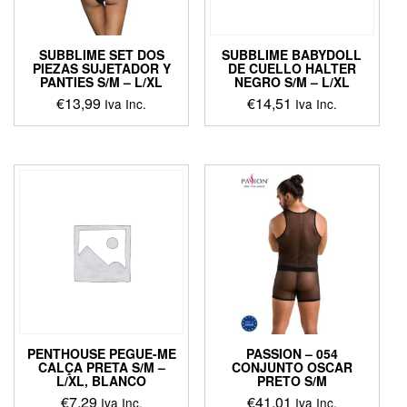
SUBBLIME SET DOS
SUBBLIME BABYDOLL
PIEZAS SUJETADOR Y
DE CUELLO HALTER
PANTIES S/M – L/XL
NEGRO S/M – L/XL
€
13,99
€
14,51
Iva Inc.
Iva Inc.
This
This
product
product
has
has
multiple
multiple
variants.
variants.
The
The
options
options
may
may
be
be
chosen
chosen
on
on
the
the
product
product
PENTHOUSE PEGUE-ME
PASSION – 054
page
page
CALÇA PRETA S/M –
CONJUNTO OSCAR
L/XL, BLANCO
PRETO S/M
€
7,29
€
41,01
Iva Inc.
Iva Inc.