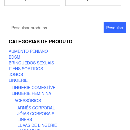
This
This
product
product
has
has
multiple
multiple
Pesquisar
Pesquisa
variants.
variants.
por:
The
The
CATEGORIAS DE PRODUTO
options
options
may
may
AUMENTO PENIANO
be
be
BDSM
chosen
chosen
BRINQUEDOS SEXUAIS
on
on
ITENS SORTIDOS
the
the
JOGOS
product
product
LINGERIE
page
page
LINGERIE COMESTÍVEL
LINGERIE FEMININA
ACESSÓRIOS
ARNÊS CORPORAL
JÓIAS CORPORAIS
LINERS
LUVAS DE LINGERIE