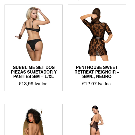
SUBBLIME SET DOS
PENTHOUSE SWEET
PIEZAS SUJETADOR Y
RETREAT PEIGNOIR –
PANTIES S/M – L/XL
S/M/L, NEGRO
€
13,99
€
12,07
Iva Inc.
Iva Inc.
This
This
product
product
has
has
multiple
multiple
variants.
variants.
The
The
options
options
may
may