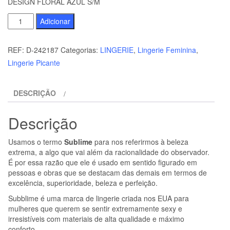
DESIGN FLORAL AZUL S/M
Quantidade
Adicionar
de
SUBBLIME
REF:
D-242187
Categorias:
LINGERIE
,
Lingerie Feminina
,
-
Lingerie Picante
954109
SUTIÃ
DESCRIÇÃO
+
CALCINHA
Descrição
COM
CINTO-
Usamos o termo
Sublime
para nos referirmos à beleza
LIGA
extrema, a algo que vai além da racionalidade do observador.
DESIGN
É por essa razão que ele é usado em sentido figurado em
pessoas e obras que se destacam das demais em termos de
FLORAL
excelência, superioridade, beleza e perfeição.
AZUL
Subblime é uma marca de lingerie criada nos EUA para
S/M
mulheres que querem se sentir extremamente sexy e
irresistíveis com materiais de alta qualidade e máximo
conforto.