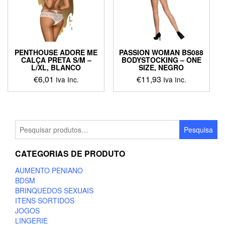
be
be
chosen
chosen
on
on
the
the
product
product
PENTHOUSE ADORE ME
PASSION WOMAN BS088
page
page
CALÇA PRETA S/M –
BODYSTOCKING – ONE
L/XL, BLANCO
SIZE, NEGRO
€
6,01
€
11,93
Iva Inc.
Iva Inc.
This
This
product
product
has
has
multiple
multiple
Pesquisar
Pesquisa
variants.
variants.
por:
The
The
CATEGORIAS DE PRODUTO
options
options
may
may
AUMENTO PENIANO
be
be
BDSM
chosen
chosen
BRINQUEDOS SEXUAIS
on
on
ITENS SORTIDOS
the
the
JOGOS
product
product
LINGERIE
page
page