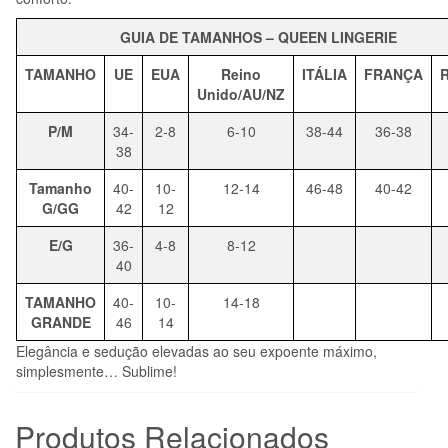
GUIA DE TAMANHOS –
QUEEN LINGERIE
TAMANHO
UE
EUA
Reino
ITÁLIA
FRANÇA
Unido/AU/NZ
P/M
34-
2-8
6-10
38-44
36-38
38
Tamanho
40-
10-
12-14
46-48
40-42
G/GG
42
12
E/G
36-
4-8
8-12
40
TAMANHO
40-
10-
14-18
GRANDE
46
14
Elegância e sedução elevadas ao seu expoente máximo,
simplesmente… Sublime!
Produtos Relacionados