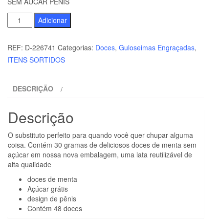
SEM AÚCAR PÊNIS
Quantidade
Adicionar
de
SPENCER
REF:
D-226741
Categorias:
Doces
,
Guloseimas Engraçadas
,
&
ITENS SORTIDOS
FLEETWOOD
-
DESCRIÇÃO
FORMA
DE
Descrição
DOCES
DE
O substituto perfeito para quando você quer chupar alguma
HORTEL
coisa. Contém 30 gramas de deliciosos doces de menta sem
SEM
açúcar em nossa nova embalagem, uma lata reutilizável de
alta qualidade
AÚCAR
PÊNIS
doces de menta
Açúcar grátis
design de pênis
Contém 48 doces