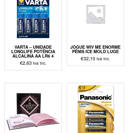
VARTA – UNIDADE
JOGUE WIV ME ENORME
LONGLIFE POTÊNCIA
PÊNIS ICE MOLD LUGE
ALCALINA AA LR6 4
€
32,10
Iva Inc.
€
2,63
Iva Inc.
This
product
has
multiple
variants.
The
options
may
be
chosen
on