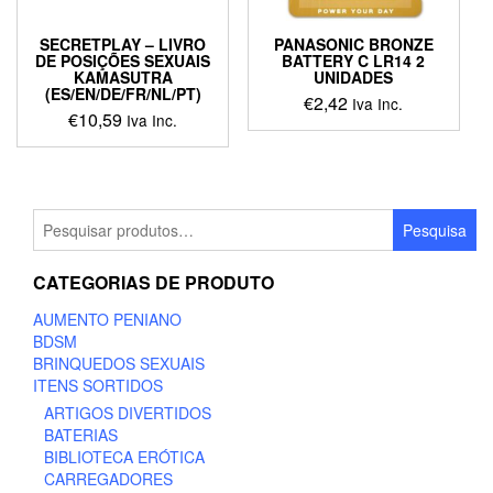
the
product
SECRETPLAY – LIVRO
PANASONIC BRONZE
page
DE POSIÇÕES SEXUAIS
BATTERY C LR14 2
KAMASUTRA
UNIDADES
(ES/EN/DE/FR/NL/PT)
€
2,42
Iva Inc.
€
10,59
Iva Inc.
Pesquisar
Pesquisa
por:
CATEGORIAS DE PRODUTO
AUMENTO PENIANO
BDSM
BRINQUEDOS SEXUAIS
ITENS SORTIDOS
ARTIGOS DIVERTIDOS
BATERIAS
BIBLIOTECA ERÓTICA
CARREGADORES