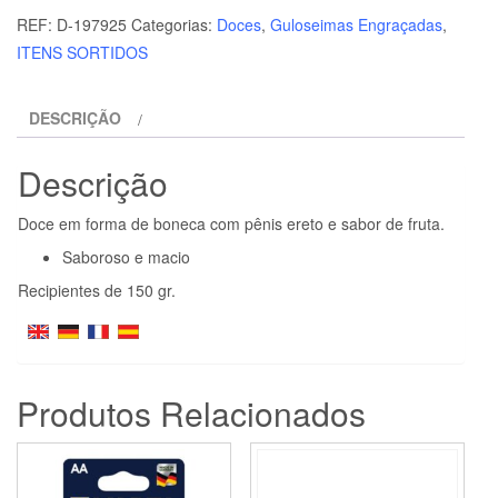
SPENCER
REF:
D-197925
Categorias:
Doces
,
Guloseimas Engraçadas
,
&
ITENS SORTIDOS
FLEETWOOD
-
DESCRIÇÃO
DOCES
MASTIGVEIS
Descrição
EM
FORMA
Doce em forma de boneca com pênis ereto e sabor de fruta.
DE
Saboroso e macio
BONECA
Recipientes de 150 gr.
COM
PÉNIS
Produtos Relacionados