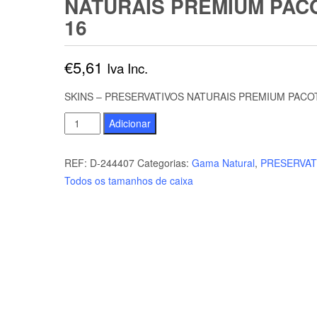
NATURAIS PREMIUM PAC
16
€
5,61
Iva Inc.
SKINS – PRESERVATIVOS NATURAIS PREMIUM PACO
Quantidade
Adicionar
de
SKINS
REF:
D-244407
Categorias:
Gama Natural
,
PRESERVAT
-
Todos os tamanhos de caixa
PRESERVATIVOS
NATURAIS
PREMIUM
PACOTE
16