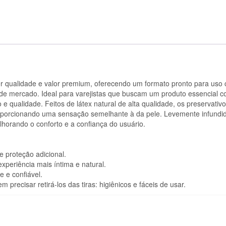
cer qualidade e valor premium, oferecendo um formato pronto para uso
 de mercado. Ideal para varejistas que buscam um produto essencial co
e qualidade. Feitos de látex natural de alta qualidade, os preservativ
 proporcionando uma sensação semelhante à da pele. Levemente infundi
elhorando o conforto e a confiança do usuário.
 e proteção adicional.
xperiência mais íntima e natural.
 e confiável.
precisar retirá-los das tiras: higiênicos e fáceis de usar.