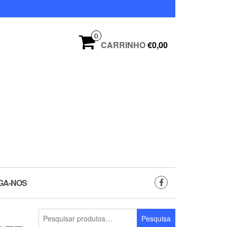
0
CARRINHO
€0,00
GA-NOS
Pesquisar
Pesquisa
por: