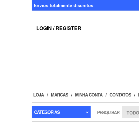
Skip
Envios totalmente discretos
to
the
content
LOGIN / REGISTER
LOJA
MARCAS
MINHA CONTA
CONTATOS
CATEGORIAS
PESQUISAR