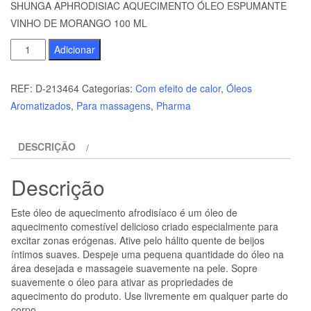
SHUNGA APHRODISIAC AQUECIMENTO ÓLEO ESPUMANTE
VINHO DE MORANGO 100 ML
Quantidade
Adicionar
de
SHUNGA
REF:
D-213464
Categorias:
Com efeito de calor
,
Óleos
APHRODISIAC
Aromatizados
,
Para massagens
,
Pharma
AQUECIMENTO
ÓLEO
DESCRIÇÃO
ESPUMANTE
VINHO
Descrição
DE
MORANGO
Este óleo de aquecimento afrodisíaco é um óleo de
100
aquecimento comestível delicioso criado especialmente para
ML
excitar zonas erógenas. Ative pelo hálito quente de beijos
íntimos suaves. Despeje uma pequena quantidade do óleo na
área desejada e massageie suavemente na pele. Sopre
suavemente o óleo para ativar as propriedades de
aquecimento do produto. Use livremente em qualquer parte do
corpo.