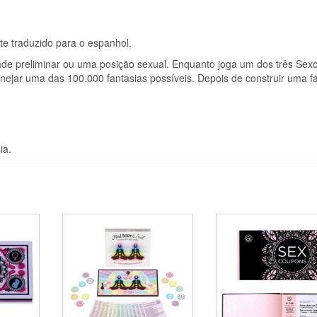
te traduzido para o espanhol.
dade preliminar ou uma posição sexual. Enquanto joga um dos três Sexo
nejar uma das 100.000 fantasias possíveis. Depois de construir uma fa
ia.