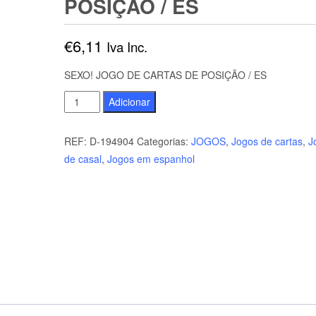
POSIÇÃO / ES
€
6,11
Iva Inc.
SEXO! JOGO DE CARTAS DE POSIÇÃO / ES
Quantidade
Adicionar
de
SEXO!
REF:
D-194904
Categorias:
JOGOS
,
Jogos de cartas
,
J
JOGO
de casal
,
Jogos em espanhol
DE
CARTAS
DE
POSIÇÃO
/
ES