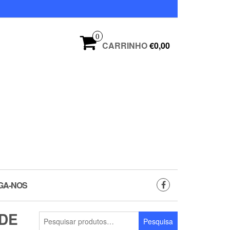
0
CARRINHO
€0,00
GA-NOS
 DE
Pesquisar
Pesquisa
por: