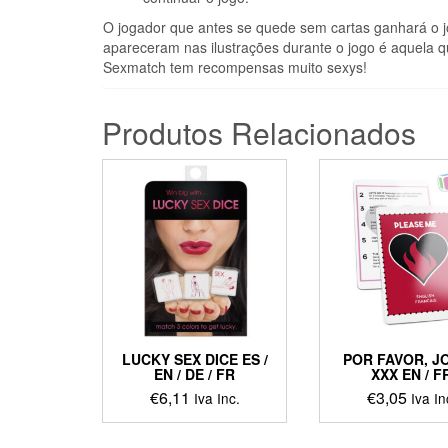
O jogador que antes se quede sem cartas ganhará o j
apareceram nas ilustrações durante o jogo é aquela qu
Sexmatch tem recompensas muito sexys!
Produtos Relacionados
LUCKY SEX DICE ES /
POR FAVOR, J
EN / DE / FR
XXX EN / F
€
6,11
€
3,05
Iva Inc.
Iva In