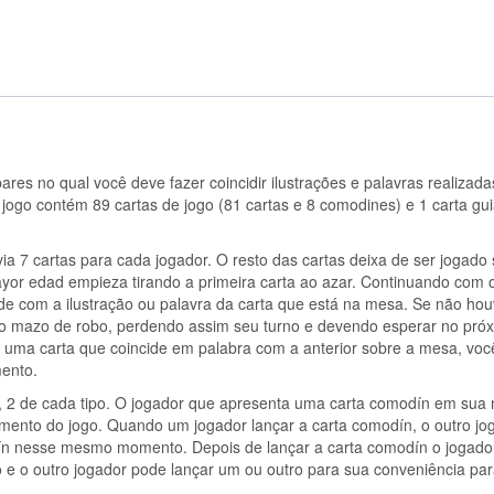
ares no qual você deve fazer coincidir ilustrações e palavras realizada
jogo contém 89 cartas de jogo (81 cartas e 8 comodines) e 1 carta gui
nvia 7 cartas para cada jogador. O resto das cartas deixa de ser jogado
ayor edad empieza tirando a primeira carta ao azar. Continuando com 
ide com a ilustração ou palavra da carta que está na mesa. Se não hou
do mazo de robo, perdendo assim seu turno e devendo esperar no pró
a uma carta que coincide em palabra com a anterior sobre a mesa, vo
ento.
 2 de cada tipo. O jogador que apresenta uma carta comodín em sua
mento do jogo. Quando um jogador lançar a carta comodín, o outro jo
dín nesse mesmo momento. Depois de lançar a carta comodín o jogado
o e o outro jogador pode lançar um ou outro para sua conveniência pa