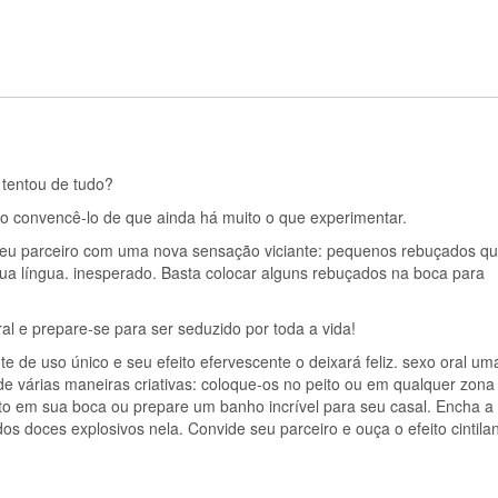
 tentou de tudo?
 convencê-lo de que ainda há muito o que experimentar.
 seu parceiro com uma nova sensação viciante: pequenos rebuçados q
sua língua. inesperado. Basta colocar alguns rebuçados na boca para
l e prepare-se para ser seduzido por toda a vida!
 de uso único e seu efeito efervescente o deixará feliz. sexo oral um
de várias maneiras criativas: coloque-os no peito ou em qualquer zona
eito em sua boca ou prepare um banho incrível para seu casal. Encha a
s doces explosivos nela. Convide seu parceiro e ouça o efeito cintila