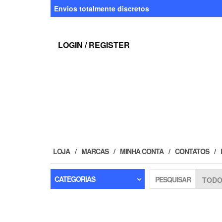
Skip
Envios totalmente discretos
to
the
content
LOGIN / REGISTER
LOJA
MARCAS
MINHA CONTA
CONTATOS
CATEGORIAS
PESQUISAR