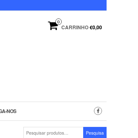
0
CARRINHO
€0,00
GA-NOS
Pesquisar
Pesquisa
por: