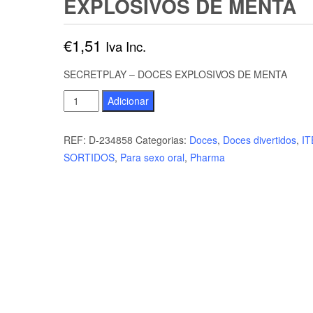
EXPLOSIVOS DE MENTA
€
1,51
Iva Inc.
SECRETPLAY – DOCES EXPLOSIVOS DE MENTA
Quantidade
Adicionar
de
SECRETPLAY
REF:
D-234858
Categorias:
Doces
,
Doces divertidos
,
I
-
SORTIDOS
,
Para sexo oral
,
Pharma
DOCES
EXPLOSIVOS
DE
MENTA