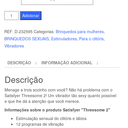
Quantidade
Adicionar
de
SATISFYER
REF:
D-232595
Categorias:
Brinquedos para mulheres
,
-
BRINQUEDOS SEXUAIS
,
Estimuladores
,
Para o clitóris
,
VIBRADOR
Vibradores
THREESOME
2
DESCRIÇÃO
INFORMAÇÃO ADICIONAL
PRETO
Descrição
Menage a trois sozinho com você? Não há problema com o
Satisfyer Threesome 2! Um vibrador tão sexy quanto possível
e que lhe dá a atenção que você merece.
Informações sobre o produto Satisfyer "Threesome 2"
Estimulação sensual do clitóris e lábios
12 programas de vibração