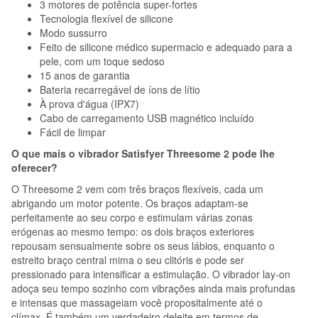
3 motores de potência super-fortes
Tecnologia flexível de silicone
Modo sussurro
Feito de silicone médico supermacio e adequado para a
pele, com um toque sedoso
15 anos de garantia
Bateria recarregável de íons de lítio
À prova d'água (IPX7)
Cabo de carregamento USB magnético incluído
Fácil de limpar
O que mais o vibrador Satisfyer Threesome 2 pode lhe
oferecer?
O Threesome 2 vem com três braços flexíveis, cada um
abrigando um motor potente. Os braços adaptam-se
perfeitamente ao seu corpo e estimulam várias zonas
erógenas ao mesmo tempo: os dois braços exteriores
repousam sensualmente sobre os seus lábios, enquanto o
estreito braço central mima o seu clitóris e pode ser
pressionado para intensificar a estimulação. O vibrador lay-on
adoça seu tempo sozinho com vibrações ainda mais profundas
e intensas que massageiam você propositalmente até o
clímax. É também um verdadeiro deleite em termos de