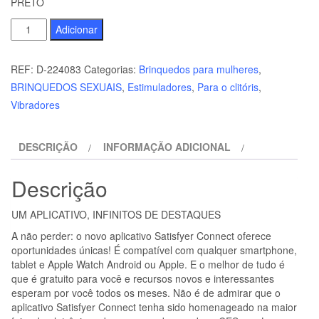
PRETO
Quantidade
Adicionar
de
SATISFYER
REF:
D-224083
Categorias:
Brinquedos para mulheres
,
-
BRINQUEDOS SEXUAIS
,
Estimuladores
,
Para o clitóris
,
ESTIMULADOR
Vibradores
E
VIBRADOR
DESCRIÇÃO
INFORMAÇÃO ADICIONAL
LOVE
TRIANGLE
Descrição
PRETO
UM APLICATIVO, INFINITOS DE DESTAQUES
A não perder: o novo aplicativo Satisfyer Connect oferece
oportunidades únicas! É compatível com qualquer smartphone,
tablet e Apple Watch Android ou Apple. E o melhor de tudo é
que é gratuito para você e recursos novos e interessantes
esperam por você todos os meses. Não é de admirar que o
aplicativo Satisfyer Connect tenha sido homenageado na maior