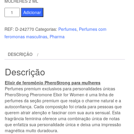
MULHERES 2 ML
Quantidade
Adicionar
de
PHEROSTRONG
REF:
D-242770
Categorias:
Perfumes
,
Perfumes com
-
feromonas masculinas
,
Pharma
ELIXIR
DE
DESCRIÇÃO
FEROMÔNIOS
PARA
Descrição
MULHERES
2
Elixir de feromônio PheroStrong para mulheres
ML
Perfumes premium exclusivos para personalidades únicas
PheroStrong Pheromone Elixir for Women é uma linha de
perfumes da seção premium que realça o charme natural e a
autoconfiança. Cada composição foi criada para pessoas que
querem atrair atenção e fascinar com sua aura sensual. Esta
fragrância feminina oferece uma combinação única de notas
que enfatiza sua personalidade única e deixa uma impressão
magnética muito duradoura.