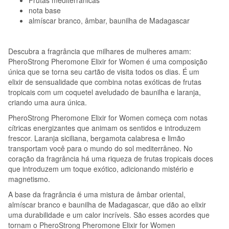
nota base
almíscar branco, âmbar, baunilha de Madagascar
Descubra a fragrância que milhares de mulheres amam:
PheroStrong Pheromone Elixir for Women é uma composição
única que se torna seu cartão de visita todos os dias. É um
elixir de sensualidade que combina notas exóticas de frutas
tropicais com um coquetel aveludado de baunilha e laranja,
criando uma aura única.
PheroStrong Pheromone Elixir for Women começa com notas
cítricas energizantes que animam os sentidos e introduzem
frescor. Laranja siciliana, bergamota calabresa e limão
transportam você para o mundo do sol mediterrâneo. No
coração da fragrância há uma riqueza de frutas tropicais doces
que introduzem um toque exótico, adicionando mistério e
magnetismo.
A base da fragrância é uma mistura de âmbar oriental,
almíscar branco e baunilha de Madagascar, que dão ao elixir
uma durabilidade e um calor incríveis. São esses acordes que
tornam o PheroStrong Pheromone Elixir for Women