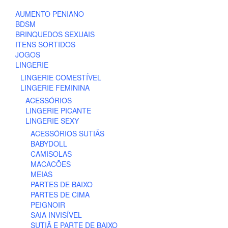
may
AUMENTO PENIANO
be
BDSM
chosen
BRINQUEDOS SEXUAIS
on
ITENS SORTIDOS
the
JOGOS
product
LINGERIE
page
LINGERIE COMESTÍVEL
LINGERIE FEMININA
ACESSÓRIOS
LINGERIE PICANTE
LINGERIE SEXY
ACESSÓRIOS SUTIÃS
BABYDOLL
CAMISOLAS
MACACÕES
MEIAS
PARTES DE BAIXO
PARTES DE CIMA
PEIGNOIR
SAIA INVISÍVEL
SUTIÃ E PARTE DE BAIXO