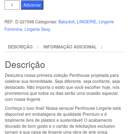
Quantidade
Adicionar
de
PENTHOUSE
REF:
D-227598
Categorias:
Babydoll
,
LINGERIE
,
Lingerie
-
Feminina
,
Lingerie Sexy
LIBIDO
BOOST
DESCRIÇÃO
INFORMAÇÃO ADICIONAL
BABYDOLL
BRANCO
Descrição
L/XL
Descubra nossa primeira coleção Penthouse projetada para
celebrar sua feminilidade. Seja diferente, seja confiante, seja
destacado. Não importa o estilo que você escolher hoje, nós
prometemos que todos os dias serão uma ocasião especial
com nossa lingerie
Conheça o luxo final! Nossa sensual Penthouse Lingerie está
disponível em embalagens de qualidade Premium e é
totalmente livre de plástico e sustentável! O acabamento
dourado de bom gosto e o cartão de felicitações exclusivo
tornam a sua caixa de lingerie uma obra de arte única