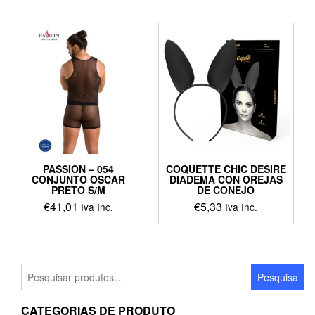
product
product
has
has
multiple
multiple
variants.
variants.
The
The
options
options
may
may
be
be
chosen
chosen
on
on
the
the
product
product
PASSION – 054
COQUETTE CHIC DESIRE
page
page
CONJUNTO OSCAR
DIADEMA CON OREJAS
PRETO S/M
DE CONEJO
€
41,01
€
5,33
Iva Inc.
Iva Inc.
This
product
has
multiple
Pesquisar
Pesquisa
variants.
por:
The
CATEGORIAS DE PRODUTO
options