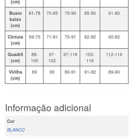
(cm)
Busto
61-75
70-85
75-90
85-95
61-85
baixo
(cm)
Cintura
59-75
71-81
75-91
82-92
60-82
(cm)
Quadril
88-
97-
97-118
103-
112-116
(cm)
100
102
118
Virilha
89
90
90-91
91-92
89-90
(cm)
Informação adicional
Cor
BLANCO