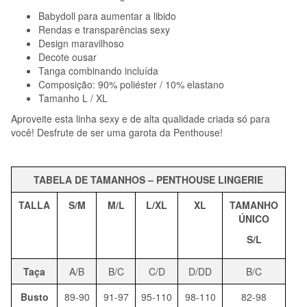
Babydoll para aumentar a libido
Rendas e transparências sexy
Design maravilhoso
Decote ousar
Tanga combinando incluída
Composição: 90% poliéster / 10% elastano
Tamanho L / XL
Aproveite esta linha sexy e de alta qualidade criada só para
você! Desfrute de ser uma garota da Penthouse!
TABELA DE TAMANHOS – PENTHOUSE LINGERIE
TALLA
S/M
M/L
L/XL
XL
TAMANHO
ÚNICO
S/L
Taça
A/B
B/C
C/D
D/DD
B/C
Busto
89-90
91-97
95-110
98-110
82-98