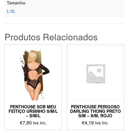
Tamanho
L/XL
Produtos Relacionados
PENTHOUSE SOB MEU
PENTHOUSE PERIGOSO
FEITIÇO URSINHO S/M/L
DARLING THONG PRETO
– S/M/L
S/M – S/M, ROJO
€
7,90
€
4,19
Iva Inc.
Iva Inc.
This
This