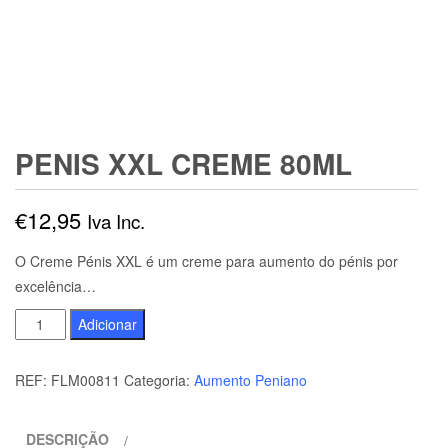
PENIS XXL CREME 80ML
€
12,95
Iva Inc.
O Creme Pénis XXL é um creme para aumento do pénis por
excelência…
Quantidade
Adicionar
de
PENIS
REF:
FLM00811
Categoria:
Aumento Peniano
XXL
CREME
DESCRIÇÃO
80ML