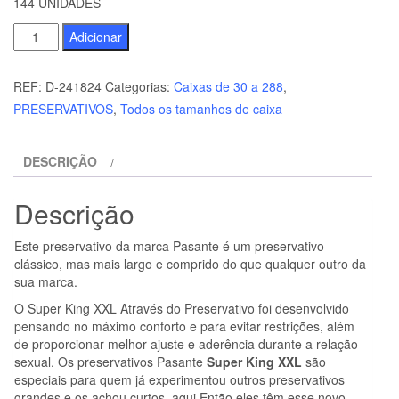
144 UNIDADES
Quantidade
Adicionar
de
PASANTE
REF:
D-241824
Categorias:
Caixas de 30 a 288
,
-
PRESERVATIVOS
,
Todos os tamanhos de caixa
SACO
TAMANHO
DESCRIÇÃO
PRESERVATIVOS
SUPER
Descrição
KING
144
Este preservativo da marca Pasante é um preservativo
UNIDADES
clássico, mas mais largo e comprido do que qualquer outro da
sua marca.
O Super King XXL Através do Preservativo foi desenvolvido
pensando no máximo conforto e para evitar restrições, além
de proporcionar melhor ajuste e aderência durante a relação
sexual. Os preservativos Pasante
Super King XXL
são
especiais para quem já experimentou outros preservativos
grandes e os achou curtos. aqui Então eles têm esse novo