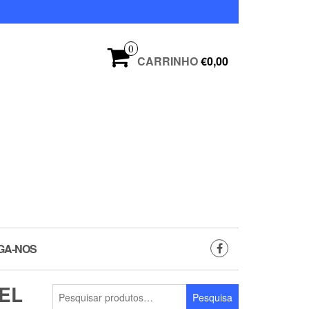
0
CARRINHO
€0,00
GA-NOS
EL
Pesquisar
Pesquisa
por: