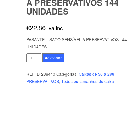
A PRESERVATIVOS 144
UNIDADES
€
22,86
Iva Inc.
PASANTE – SACO SENSÍVEL A PRESERVATIVOS 144
UNIDADES
Quantidade
Adicionar
de
PASANTE
REF:
D-236440
Categorias:
Caixas de 30 a 288
,
-
PRESERVATIVOS
,
Todos os tamanhos de caixa
SACO
SENSÍVEL
A
PRESERVATIVOS
144
UNIDADES