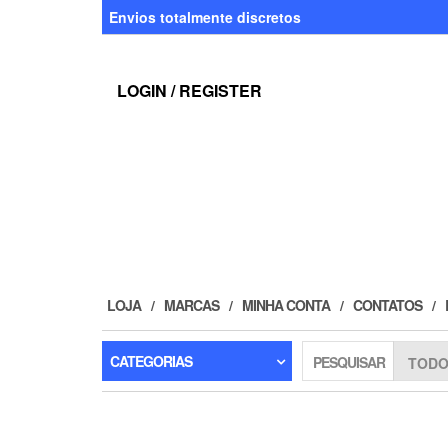
Skip
Envios totalmente discretos
to
the
content
LOGIN / REGISTER
LOJA
MARCAS
MINHA CONTA
CONTATOS
CATEGORIAS
PESQUISAR