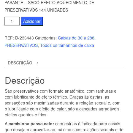
PASANTE – SACO EFEITO AQUECIMENTO DE
PRESERVATIVOS 144 UNIDADES
Quantidade
Adicionar
de
PASANTE
REF:
D-236443
Categorias:
Caixas de 30 a 288
,
-
PRESERVATIVOS
,
Todos os tamanhos de caixa
SACO
EFEITO
DESCRIÇÃO
AQUECIMENTO
DE
Descrição
PRESERVATIVOS
144
São preservativos com formato anatômico, com ranhuras e
UNIDADES
com lubrificante de efeito térmico. Graças às estrias, as
sensações são maximizadas durante a relação sexual e, com
o lubrificante com efeito de calor, são alcançados agradáveis
efeitos quentes e frios.
A
camisinha passa calor
com estrias é indicada para casais
que desejam aproveitar ao máximo suas relações sexuais e de