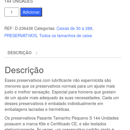
144 UNIDADES
Quantidade
Adicionar
de
PASANTE
REF:
D-236436
Categorias:
Caixas de 30 a 288
,
-
PRESERVATIVOS
,
Todos os tamanhos de caixa
SACO
DE
DESCRIÇÃO
PRESERVATIVOS
TRIM
Descrição
CLOSER
FIT
Esses preservativos com lubrificante não espermicida são
144
menores que os preservativos normais para um ajuste mais
UNIDADES
justo e melhor sensação. Especial para homens que gostam
de um ajuste mais adequado às suas necessidades. Cada um
desses preservativos é embalado individualmente em
embalagens lacradas e herméticas.
Os preservativos Pasante Tamanho Pequeno S 144 Unidades
possuem a marca Kite e Certificado CE, e são testados
eletronicamente. Às vezes, um preservativo padrão ainda é