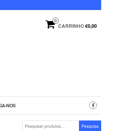
0
CARRINHO
€0,00
GA-NOS
Pesquisar
Pesquisa
por: