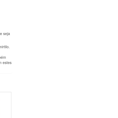
e seja
rtilo.
mbém
m estes