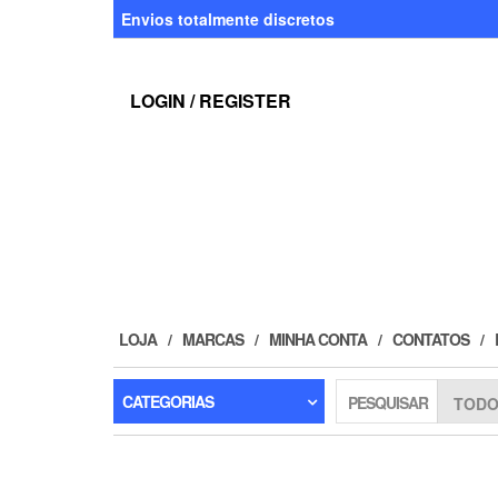
Skip
Envios totalmente discretos
to
the
content
LOGIN / REGISTER
LOJA
MARCAS
MINHA CONTA
CONTATOS
CATEGORIAS
PESQUISAR