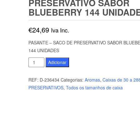
PRESERVATIVO SABOR
BLUEBERRY 144 UNIDAD
€
24,69
Iva Inc.
PASANTE – SACO DE PRESERVATIVO SABOR BLUEB
144 UNIDADES
Quantidade
Adicionar
de
PASANTE
REF:
D-236434
Categorias:
Aromas
,
Caixas de 30 a 28
-
PRESERVATIVOS
,
Todos os tamanhos de caixa
SACO
DE
PRESERVATIVO
SABOR
BLUEBERRY
144
UNIDADES