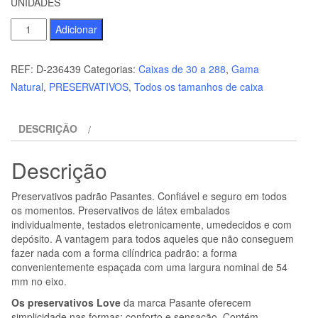
UNIDADES
Quantidade
Adicionar
de
PASANTE
REF:
D-236439
Categorias:
Caixas de 30 a 288
,
Gama
-
Natural
,
PRESERVATIVOS
,
Todos os tamanhos de caixa
SACO
DE
DESCRIÇÃO
AMOR
DE
Descrição
PRESERVATIVOS
144
Preservativos padrão Pasantes. Confiável e seguro em todos
UNIDADES
os momentos. Preservativos de látex embalados
individualmente, testados eletronicamente, umedecidos e com
depósito. A vantagem para todos aqueles que não conseguem
fazer nada com a forma cilíndrica padrão: a forma
convenientemente espaçada com uma largura nominal de 54
mm no eixo.
Os preservativos Love
da marca Pasante oferecem
simplicidade nas formas: conforto e sensação. Contém