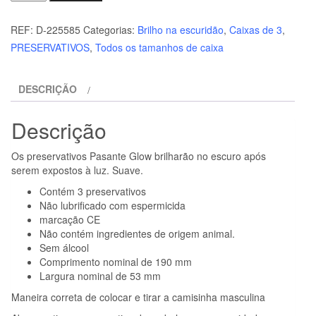
de
PASANTE
REF:
D-225585
Categorias:
Brilho na escuridão
,
Caixas de 3
,
-
PRESERVATIVOS
,
Todos os tamanhos de caixa
DE
GLOW
DESCRIÇÃO
IN
THE
Descrição
DARK
3
Os preservativos Pasante Glow brilharão no escuro após
UNIDADES
serem expostos à luz. Suave.
Contém 3 preservativos
Não lubrificado com espermicida
marcação CE
Não contém ingredientes de origem animal.
Sem álcool
Comprimento nominal de 190 mm
Largura nominal de 53 mm
Maneira correta de colocar e tirar a camisinha masculina