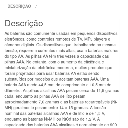
BRONZE
DESCRIÇÃO
AAA
LR03
Descrição
4U
As baterias são comumente usadas em pequenos dispositivos
eletrônicos, como controles remotos de TV, MP3 players e
câmeras digitais. Os dispositivos que, trabalhando na mesma
tensão, requerem correntes mais altas, usam baterias maiores
do tipo AA. As pilhas AA têm três vezes a capacidade das
pilhas AAA. No entanto, com o aumento da eficiência e
miniaturização da eletrônica moderna, muitos produtos que
foram projetados para usar baterias AA estão sendo
substituídos por modelos que aceitam baterias AAA. Uma
bateria AAA mede 44,5 mm de comprimento e 10,5 mm de
diâmetro. As pilhas alcalinas AAA pesam cerca de 11,5 gramas
cada, enquanto as pilhas AAA de lítio pesam
aproximadamente 7,6 gramas e as baterias recarregáveis (Ni-
MH) geralmente pesam entre 14 e 15 gramas. A tensão
nominal das baterias alcalinas AAA e de lítio é de 1,5 V,
enquanto as baterias Ni-MH ou NiCd são de 1,2 V. A
capacidade das baterias AAA alcalinas é normalmente de 900