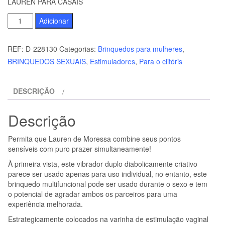
LAUREN PARA CASAIS
Quantidade
Adicionar
de
MORESSA
REF:
D-228130
Categorias:
Brinquedos para mulheres
,
-
BRINQUEDOS SEXUAIS
,
Estimuladores
,
Para o clitóris
ESTIMULADOR
DE
DESCRIÇÃO
CONTROLE
REMOTO
Descrição
LAUREN
PARA
Permita que Lauren de Moressa combine seus pontos
CASAIS
sensíveis com puro prazer simultaneamente!
À primeira vista, este vibrador duplo diabolicamente criativo
parece ser usado apenas para uso individual, no entanto, este
brinquedo multifuncional pode ser usado durante o sexo e tem
o potencial de agradar ambos os parceiros para uma
experiência melhorada.
Estrategicamente colocados na varinha de estimulação vaginal